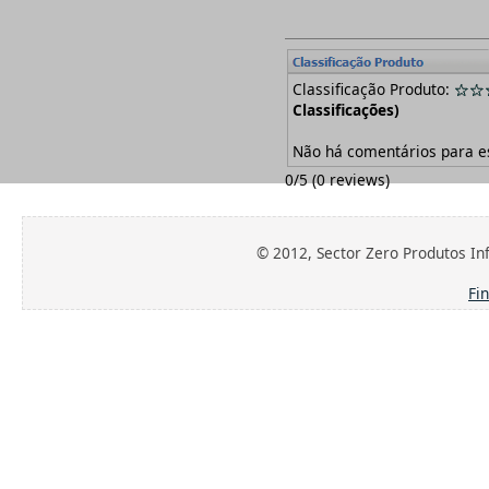
Teklynx
Telerik
think-cell
Thomson Reuters
TuneUp
Classificação Produto:
Urkund - Deteção de Plágio
Classificações)
Vandyke
WinRAR
Não há comentários para e
Xilisoft
XlineSoft
0
/
5
(
0
reviews)
© 2012, Sector Zero Produtos Inf
Fi