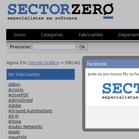
Inicio
Categorias
Fabricantes
Departam
Procurar:
Agora Em:
Design Gráfico
→ ZWCAD 2012
Facebook
Ver Fabricantes
Junte-se aos nossos fãs no Fa
ZWCAD 2012
Abbyy
Acronis
ActivePDF
AdminDroid
Fabricante:
ZWSo
Adobe
Allround Automations
Alt-N
Altova
Anubis Networks
Apple
Aquafold