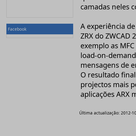
Nuance
camadas neles con
onOne Software
OO-Software
Paessler
A experiência de 
Palisade
Facebook
PaperCut
ZRX do ZWCAD 20
PDFlib
Pinnacle
exemplo as MFC (
Pixologic, Inc
PostSharp
load-on-demand, 
Priberam
Print Manager
mensagens de en
PROMODAG
Qbik
O resultado fina
QSR
RedHat
projectos mais p
Rhinosoft
aplicações ARX 
SigmaXL Inc
Solid Documents
Sony
Sothink
Última actualização:
2012-1
Spectorsoft
Symantec
Syncfusion
Systran
Techsmith