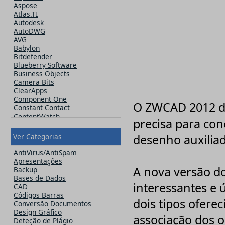
Aspose
Atlas.TI
Autodesk
AutoDWG
AVG
Babylon
Bitdefender
Blueberry Software
Business Objects
Camera Bits
ClearApps
Component One
O ZWCAD 2012 dá
Constant Contact
ContentWatch
precisa para co
Corel
Crucial
Ver Categorias
desenho auxilia
CutePDF
CuteSoft
AntiVirus/AntiSpam
CZ Solution
Apresentações
DameWare
A nova versão d
Backup
Datawatch
Bases de Dados
Devart
interessantes e 
CAD
DevExpress
Códigos Barras
dois tipos ofere
ElcomSoft
Conversão Documentos
ESET
Design Gráfico
associação dos o
Exclaimer
Deteção de Plágio