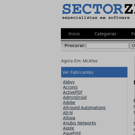
Inicio
Categorias
F
Procurar:
Agora Em:
McAfee
Ver Fabricantes
Abbyy
Acronis
ActivePDF
AdminDroid
Adobe
Allround Automations
Alt-N
Altova
Anubis Networks
Apple
Aquafold