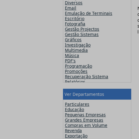
Famatech
Diversos
Faronics
Email
FinalWire
Emulação de Terminais
Flexera
Escritório
Flipping Book
Fotografia
GFI
Gestão Projectos
Globalscape
Gestão Sistemas
IDM Computer Solutions
Gráficos
Incomedia Software
Investigação
Infacta
Multimedia
Infragistics
Música
iSpring Solutions, Inc.
PDF's
Jam Software
Programação
JetBrains
Promoções
Kaspersky
Recuperação Sistema
Lansweeper
Relatórios
Lavasoft
Segurança
MainConcept
Sistemas Operativos
Ver Departamentos
Maxon
Utilitários
MAXQDA - Verbi
Video
Particulares
McAfee
Web Design
Educação
Microsoft
Pequenas Empresas
Navicat
Grandes Empresas
Nero
Compras em Volume
Netsarang
Revenda
Network Automation
Exportação
NitroPDF