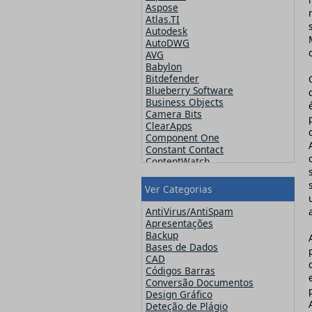
Aspose
Atlas.TI
Autodesk
AutoDWG
AVG
Babylon
Bitdefender
Blueberry Software
Business Objects
Camera Bits
ClearApps
Component One
Constant Contact
ContentWatch
Corel
Crucial
Ver Categorias
CutePDF
CuteSoft
AntiVirus/AntiSpam
CZ Solution
Apresentações
DameWare
Backup
Datawatch
Bases de Dados
Devart
CAD
DevExpress
Códigos Barras
ElcomSoft
Conversão Documentos
ESET
Design Gráfico
Exclaimer
Deteção de Plágio