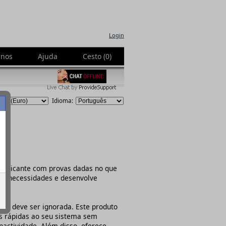
Login
-nos
Ajuda
Cesto (0)
Idioma:
abricante com provas dadas no que
 de necessidades e desenvolve
.
não deve ser ignorada. Este produto
es rápidas ao seu sistema sem
actividade. Além disso, oferece