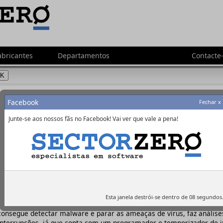
abricantes
Departamentos
Contacte
Moeda:
Facebook
Fechar x
Junte-se aos nossos fãs no Facebook! Vai ver que vale a pena!
McAfee -
http://www.mcafee.com
É um nome conhecido no meio das tecnologias de informação e um f
respeita à protecção de sistemas. Tem produtos para todos os tipos
soluções para o mercado doméstico e empresarial.
Esta janela destrói-se dentro de
08
segundos
Se procura um antivírus, o McAfee Antivirus Plus é uma solução que 
consegue detectar malware e parar as ameaças de vírus, faz anális
interrupções, já que conta com um programador e temporizador de in