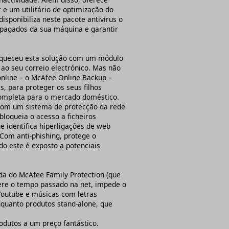
e um utilitário de optimização do
isponibiliza neste pacote antivírus o
apagados da sua máquina e garantir
riqueceu esta solução com um módulo
ao seu correio electrónico. Mas não
online – o McAfee Online Backup –
s, para proteger os seus filhos
completa para o mercado doméstico.
a com um sistema de protecção da rede
loqueia o acesso a ficheiros
e identifica hiperligações de web
Com anti-phishing, protege o
do este é exposto a potenciais
da do McAfee Family Protection (que
gere o tempo passado na net, impede o
 Youtube e músicas com letras
enquanto produtos stand-alone, que
rodutos a um preço fantástico.