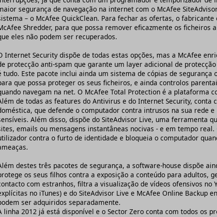
maior segurança de navegação na internet com o McAfee SiteAdvisor 
sistema – o McAfee QuickClean. Para fechar as ofertas, o fabricante d
McAfee Shredder, para que possa remover eficazmente os ficheiros 
que eles não podem ser recuperados.
O Internet Security dispõe de todas estas opções, mas a McAfee en
de protecção anti-spam que garante um layer adicional de protecção 
é tudo. Este pacote inclui ainda um sistema de cópias de segurança 
para que possa proteger os seus ficheiros, e ainda controlos parentai
quando navegam na net. O McAfee Total Protection é a plataforma 
Além de todas as features do Antivirus e do Internet Security, cont
doméstica, que defende o computador contra intrusos na sua rede e b
sensíveis. Além disso, dispõe do SiteAdvisor Live, uma ferramenta qu
sites, emails ou mensagens instantâneas nocivas - e em tempo real. 
utilizador contra o furto de identidade e bloqueia o computador quan
ameaças.
Além destes três pacotes de segurança, a software-house dispõe ain
protege os seus filhos contra a exposição a conteúdo para adultos, 
contacto com estranhos, filtra a visualização de vídeos ofensivos no
explícitas no iTunes) e do SiteAdvisor Live e McAfee Online Backup 
podem ser adquiridos separadamente.
A linha 2012 já está disponível e o Sector Zero conta com todos os p