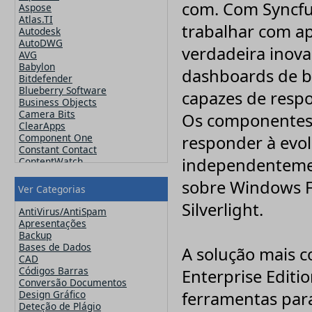
com. Com Syncfu
Aspose
Atlas.TI
trabalhar com a
Autodesk
AutoDWG
verdadeira inova
AVG
Babylon
dashboards de bu
Bitdefender
Blueberry Software
capazes de respo
Business Objects
Camera Bits
Os componentes 
ClearApps
Component One
responder à evo
Constant Contact
independentemen
ContentWatch
Corel
sobre Windows F
Crucial
Ver Categorias
CutePDF
Silverlight.
CuteSoft
AntiVirus/AntiSpam
CZ Solution
Apresentações
DameWare
Backup
Datawatch
Bases de Dados
A solução mais c
Devart
CAD
DevExpress
Códigos Barras
Enterprise Editio
ElcomSoft
Conversão Documentos
ESET
Design Gráfico
ferramentas par
Exclaimer
Deteção de Plágio