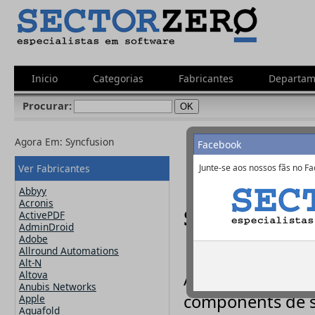
Inicio
Categorias
Fabricantes
Departam
Procurar:
Agora Em:
Syncfusion
Facebook
Ver Fabricantes
Junte-se aos nossos fãs no Fa
Abbyy
Acronis
Syncfusion -
ActivePDF
AdminDroid
Adobe
Allround Automations
Alt-N
Altova
A Syncfusion ofe
Anubis Networks
components de s
Apple
Aquafold