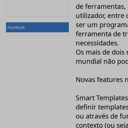
Nuance
de ferramentas,
onOne Software
utilizador, entr
OO-Software
Paessler
ser um program
Palisade
Facebook
PaperCut
ferramenta de tr
PDFlib
Pinnacle
necessidades.
Pixologic, Inc
PostSharp
Os mais de dois 
Priberam
Print Manager
mundial não po
PROMODAG
Qbik
QSR
RedHat
Novas features n
Rhinosoft
SigmaXL Inc
Solid Documents
Smart Templates 
Sony
Sothink
definir template
Spectorsoft
Symantec
ou através de fu
Syncfusion
Systran
contexto (ou seja
Techsmith