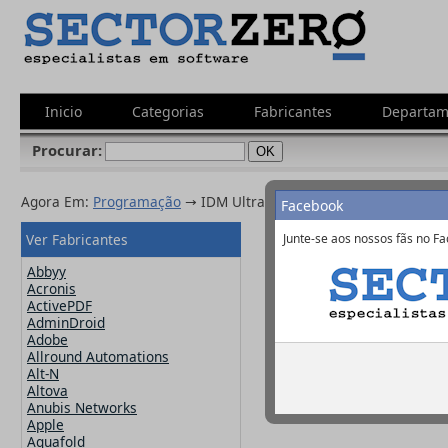
Inicio
Categorias
Fabricantes
Departam
Procurar:
Agora Em:
Programação
→ IDM UltraEdit
Facebook
Ver Fabricantes
Junte-se aos nossos fãs no Fa
IDM UltraEdi
Abbyy
Acronis
ActivePDF
AdminDroid
Fabricante:
IDM 
Adobe
http://www.ultra
Allround Automations
Alt-N
Altova
Anubis Networks
Apple
Aquafold