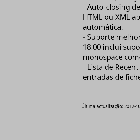
Teklynx
- Auto-closing d
Telerik
think-cell
HTML ou XML abe
Thomson Reuters
TuneUp
automática.
Urkund - Deteção de Plágio
Vandyke
- Suporte melhor
WinRAR
18.00 inclui supo
Xilisoft
XlineSoft
monospace como
- Lista de Recen
entradas de fich
Última actualização:
2012-1