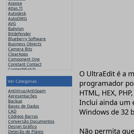
Aspose
Atlas.TI
Autodesk
AutoDWG
AVG
Babylon
Bitdefender
Blueberry Software
Business Objects
Camera Bits
ClearApps
Component One
Constant Contact
ContentWatch
O UltraEdit é a
Corel
Crucial
Ver Categorias
programador pode
CutePDF
CuteSoft
AntiVirus/AntiSpam
HTML, HEX, PHP, P
CZ Solution
Apresentações
DameWare
Inclui ainda um 
Backup
Datawatch
Bases de Dados
Devart
Windows de 32 b
CAD
DevExpress
Códigos Barras
ElcomSoft
Conversão Documentos
ESET
Design Gráfico
Não permita que 
Exclaimer
Deteção de Plágio