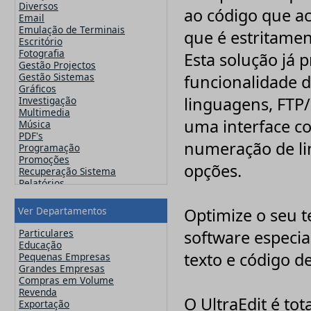
Famatech
Diversos
ao código que ac
Faronics
Email
FinalWire
Emulação de Terminais
que é estritamen
Flexera
Escritório
Flipping Book
Fotografia
Esta solução já 
GFI
Gestão Projectos
Globalscape
Gestão Sistemas
funcionalidade d
IDM Computer Solutions
Gráficos
Incomedia Software
linguagens, FTP/
Investigação
Infacta
Multimedia
Infragistics
uma interface co
Música
iSpring Solutions, Inc.
PDF's
numeração de li
Jam Software
Programação
JetBrains
Promoções
opções.
Kaspersky
Recuperação Sistema
Lansweeper
Relatórios
Lavasoft
Segurança
MainConcept
Sistemas Operativos
Ver Departamentos
Optimize o seu 
Maxon
Utilitários
MAXQDA - Verbi
Video
Particulares
software especia
McAfee
Web Design
Educação
Microsoft
texto e código 
Pequenas Empresas
Navicat
Grandes Empresas
Nero
Compras em Volume
Netsarang
Revenda
Network Automation
O UltraEdit é to
Exportação
NitroPDF