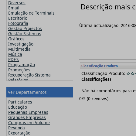
Famatech
Diversos
Descrição mais 
Faronics
Email
FinalWire
Emulação de Terminais
Flexera
Escritório
Flipping Book
Fotografia
Última actualização:
2016-0
GFI
Gestão Projectos
Globalscape
Gestão Sistemas
IDM Computer Solutions
Gráficos
Incomedia Software
Investigação
Infacta
Multimedia
Infragistics
Música
iSpring Solutions, Inc.
PDF's
Jam Software
Programação
JetBrains
Promoções
Classificação Produto:
Kaspersky
Recuperação Sistema
Lansweeper
Classificações)
Relatórios
Lavasoft
Segurança
MainConcept
Sistemas Operativos
Não há comentários para e
Ver Departamentos
Maxon
Utilitários
0
/
5
(
0
reviews)
MAXQDA - Verbi
Video
Particulares
McAfee
Web Design
Educação
Microsoft
Pequenas Empresas
Navicat
Grandes Empresas
Nero
Compras em Volume
Netsarang
Revenda
Network Automation
Exportação
NitroPDF