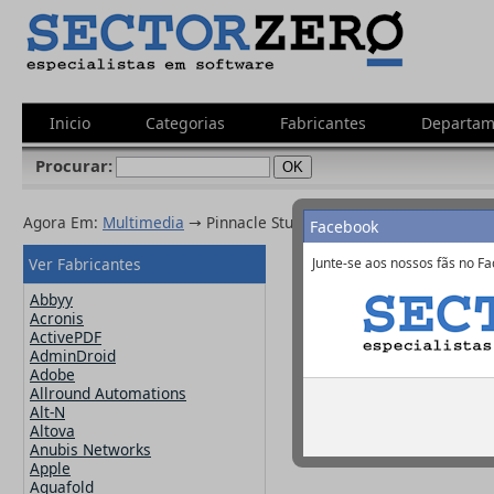
Inicio
Categorias
Fabricantes
Departam
Procurar:
Agora Em:
Multimedia
→ Pinnacle Studio 20 Ultimate Inglês Win
Facebook
Ver Fabricantes
Junte-se aos nossos fãs no Fa
Pinnacle Stu
Abbyy
Acronis
ActivePDF
AdminDroid
Fabricante:
Pinn
Adobe
Allround Automations
Alt-N
Altova
Anubis Networks
Apple
Aquafold