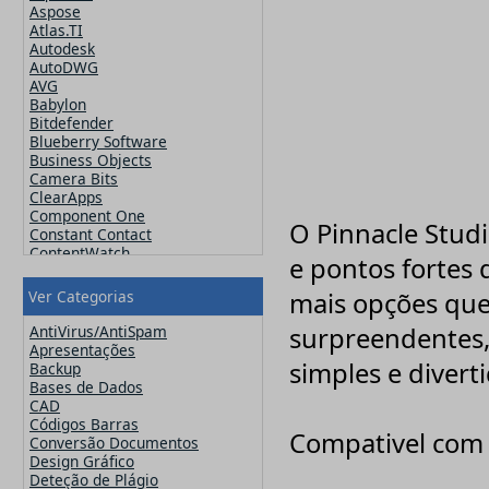
Aspose
Atlas.TI
Autodesk
AutoDWG
AVG
Babylon
Bitdefender
Blueberry Software
Business Objects
Camera Bits
ClearApps
Component One
O Pinnacle Studi
Constant Contact
ContentWatch
e pontos fortes 
Corel
Crucial
Ver Categorias
mais opções que
CutePDF
CuteSoft
AntiVirus/AntiSpam
surpreendentes,
CZ Solution
Apresentações
DameWare
simples e diverti
Backup
Datawatch
Bases de Dados
Devart
CAD
DevExpress
Códigos Barras
Compativel com 
ElcomSoft
Conversão Documentos
ESET
Design Gráfico
Exclaimer
Deteção de Plágio