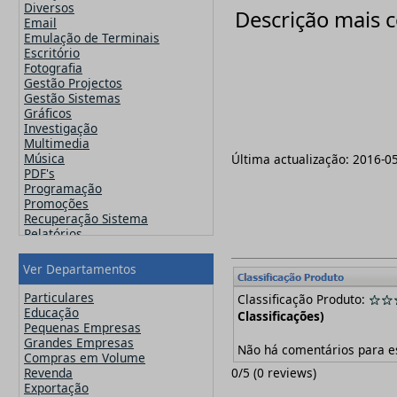
Famatech
Diversos
Descrição mais 
Faronics
Email
FinalWire
Emulação de Terminais
Flexera
Escritório
Flipping Book
Fotografia
GFI
Gestão Projectos
Globalscape
Gestão Sistemas
IDM Computer Solutions
Gráficos
Incomedia Software
Investigação
Infacta
Multimedia
Infragistics
Música
Última actualização:
2016-0
iSpring Solutions, Inc.
PDF's
Jam Software
Programação
JetBrains
Promoções
Kaspersky
Recuperação Sistema
Lansweeper
Relatórios
Lavasoft
Segurança
MainConcept
Sistemas Operativos
Ver Departamentos
Maxon
Utilitários
MAXQDA - Verbi
Video
Particulares
Classificação Produto:
McAfee
Web Design
Educação
Classificações)
Microsoft
Pequenas Empresas
Navicat
Grandes Empresas
Não há comentários para e
Nero
Compras em Volume
Netsarang
0
/
5
(
0
reviews)
Revenda
Network Automation
Exportação
NitroPDF