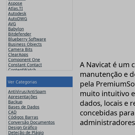
Aspose
Atlas.TI
Autodesk
AutoDWG
AVG
Babylon
Bitdefender
Blueberry Software
Business Objects
Camera Bits
ClearApps
Component One
A Navicat é um 
Constant Contact
ContentWatch
manutenção e d
Corel
Crucial
Ver Categorias
pela PremiumSof
CutePDF
CuteSoft
AntiVirus/AntiSpam
muito intuitivo 
CZ Solution
Apresentações
DameWare
dados, locais e 
Backup
Datawatch
Bases de Dados
Devart
concebidas para
CAD
DevExpress
Códigos Barras
administradores
ElcomSoft
Conversão Documentos
ESET
Design Gráfico
Exclaimer
Deteção de Plágio