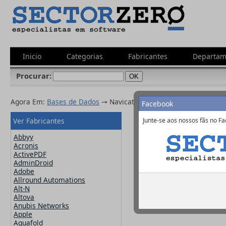
Inicio
Categorias
Fabricantes
Departam
Procurar:
Agora Em:
Bases de Dados
→ Navicat For Oracle
Facebook
Ver Fabricantes
Junte-se aos nossos fãs no Fa
Navicat For 
Abbyy
Acronis
ActivePDF
AdminDroid
Fabricante:
Navi
Adobe
Allround Automations
Alt-N
Altova
Anubis Networks
Apple
Aquafold