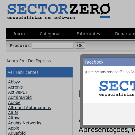
Inicio
Categorias
Fabricantes
Departam
Procurar:
Agora Em:
DevExpress
Facebook
Ver Fabricantes
Junte-se aos nossos fãs no Fa
Abbyy
Acronis
DevExpress -
ActivePDF
AdminDroid
Adobe
Allround Automations
Alt-N
Altova
A DevExpress apr
Anubis Networks
Apresentações, f
Apple
Aquafold