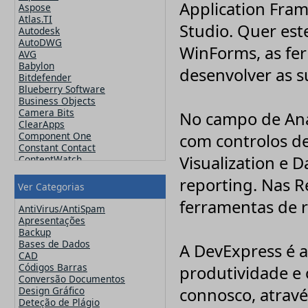
Application Fram
Aspose
Atlas.TI
Studio. Quer este
Autodesk
AutoDWG
WinForms, as fe
AVG
Babylon
desenvolver as 
Bitdefender
Blueberry Software
Business Objects
Camera Bits
No campo de Ana
ClearApps
Component One
com controlos de
Constant Contact
Visualization e 
ContentWatch
Corel
reporting. Nas R
Crucial
Ver Categorias
CutePDF
ferramentas de 
CuteSoft
AntiVirus/AntiSpam
CZ Solution
Apresentações
DameWare
Backup
Datawatch
Bases de Dados
A DevExpress é a
Devart
CAD
DevExpress
Códigos Barras
produtividade e o
ElcomSoft
Conversão Documentos
ESET
Design Gráfico
connosco, atravé
Exclaimer
Deteção de Plágio