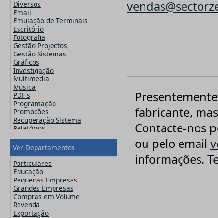
Famatech
vendas@sectorze
Diversos
Faronics
Email
FinalWire
Emulação de Terminais
Flexera
Escritório
Flipping Book
Fotografia
GFI
Gestão Projectos
Globalscape
Gestão Sistemas
IDM Computer Solutions
Gráficos
Incomedia Software
Investigação
Infacta
Multimedia
Infragistics
Música
iSpring Solutions, Inc.
Presentemente 
PDF's
Jam Software
Programação
fabricante, mas
JetBrains
Promoções
Kaspersky
Recuperação Sistema
Contacte-nos p
Lansweeper
Relatórios
Lavasoft
Segurança
ou pelo email
v
MainConcept
Sistemas Operativos
Ver Departamentos
Maxon
Utilitários
informações. T
MAXQDA - Verbi
Video
Particulares
McAfee
Web Design
Educação
Microsoft
Pequenas Empresas
Navicat
Grandes Empresas
Nero
Compras em Volume
Netsarang
Revenda
Network Automation
Exportação
NitroPDF