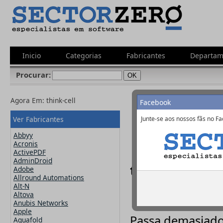
Inicio
Categorias
Fabricantes
Departam
Procurar:
Agora Em:
think-cell
Facebook
Ver Fabricantes
Junte-se aos nossos fãs no Fa
Abbyy
Acronis
ActivePDF
AdminDroid
think-cell -
h
Adobe
Allround Automations
Alt-N
Altova
Anubis Networks
Apple
Passa demasiado 
Aquafold