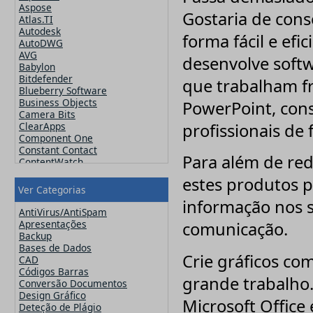
Aspose
Gostaria de cons
Atlas.TI
Autodesk
forma fácil e efi
AutoDWG
AVG
desenvolve softw
Babylon
Bitdefender
que trabalham 
Blueberry Software
Business Objects
PowerPoint, cons
Camera Bits
profissionais de 
ClearApps
Component One
Constant Contact
Para além de red
ContentWatch
Corel
estes produtos 
Crucial
Ver Categorias
CutePDF
informação nos s
CuteSoft
AntiVirus/AntiSpam
CZ Solution
Apresentações
comunicação.
DameWare
Backup
Datawatch
Bases de Dados
Crie gráficos co
Devart
CAD
DevExpress
Códigos Barras
grande trabalho.
ElcomSoft
Conversão Documentos
ESET
Design Gráfico
Microsoft Office
Exclaimer
Deteção de Plágio