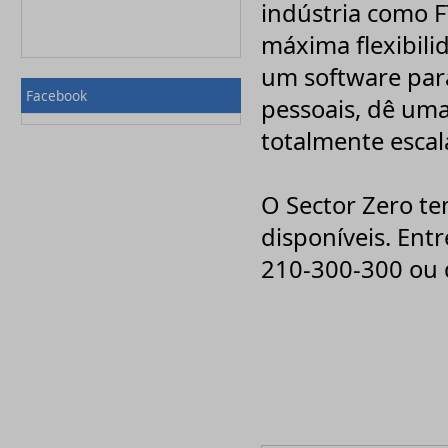
indústria como F
Nuance
onOne Software
máxima flexibil
OO-Software
Paessler
um software para
Palisade
Facebook
PaperCut
pessoais, dê uma
PDFlib
Pinnacle
totalmente escal
Pixologic, Inc
PostSharp
Priberam
O Sector Zero te
Print Manager
PROMODAG
disponíveis. En
Qbik
QSR
210-300-300 ou 
RedHat
Rhinosoft
SigmaXL Inc
Solid Documents
Sony
Sothink
Spectorsoft
Symantec
Syncfusion
Systran
Techsmith