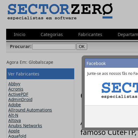
Inicio
Categorias
Fabricantes
Departam
Procurar:
Agora Em:
Globalscape
Facebook
Ver Fabricantes
Junte-se aos nossos fãs no Fa
Abbyy
Acronis
Globalscape 
ActivePDF
AdminDroid
Adobe
Allround Automations
Alt-N
Altova
A Globalscape é
Anubis Networks
famoso CuteFTP, 
Apple
Aquafold