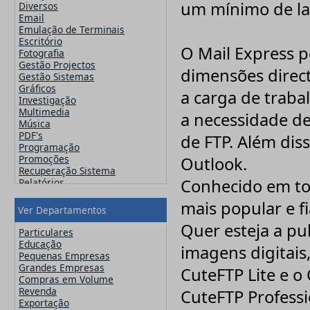
Famatech
um mínimo de la
Diversos
Faronics
Email
FinalWire
Emulação de Terminais
Flexera
Escritório
O Mail Express p
Flipping Book
Fotografia
GFI
Gestão Projectos
dimensões direc
Globalscape
Gestão Sistemas
IDM Computer Solutions
Gráficos
a carga de traba
Incomedia Software
Investigação
Infacta
Multimedia
a necessidade de 
Infragistics
Música
iSpring Solutions, Inc.
PDF's
de FTP. Além dis
Jam Software
Programação
JetBrains
Promoções
Outlook.
Kaspersky
Recuperação Sistema
Lansweeper
Conhecido em to
Relatórios
Lavasoft
Segurança
MainConcept
mais popular e fi
Sistemas Operativos
Ver Departamentos
Maxon
Utilitários
Quer esteja a pu
MAXQDA - Verbi
Video
Particulares
McAfee
Web Design
Educação
imagens digitais
Microsoft
Pequenas Empresas
Navicat
Grandes Empresas
CuteFTP Lite e 
Nero
Compras em Volume
Netsarang
Revenda
CuteFTP Professi
Network Automation
Exportação
NitroPDF