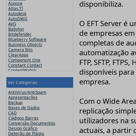
disponibiliza.
Aspose
Atlas.TI
Autodesk
AutoDWG
O EFT Server é u
AVG
Babylon
de empresas em 
Bitdefender
Blueberry Software
completas de aud
Business Objects
Camera Bits
automatização a
ClearApps
Component One
FTP, SFTP, FTPS,
Constant Contact
disponíveis para
ContentWatch
Corel
empresa.
Crucial
Ver Categorias
CutePDF
CuteSoft
AntiVirus/AntiSpam
CZ Solution
Apresentações
Com o Wide Area 
DameWare
Backup
Datawatch
Bases de Dados
replicação simpl
Devart
CAD
DevExpress
Códigos Barras
utilizadores na 
ElcomSoft
Conversão Documentos
ESET
Design Gráfico
actuais, a partir
Exclaimer
Deteção de Plágio