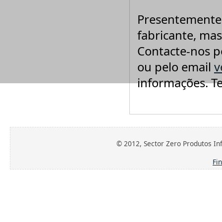
Teklynx
Telerik
Presentemente 
think-cell
Thomson Reuters
fabricante, mas
TuneUp
Urkund - Deteção de Plágio
Contacte-nos p
Vandyke
WinRAR
ou pelo email
v
Xilisoft
informações. T
XlineSoft
© 2012, Sector Zero Produtos Inf
Fi