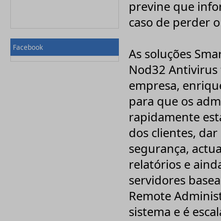
previne que info
Nuance
onOne Software
caso de perder o
OO-Software
Paessler
Palisade
Facebook
PaperCut
As soluções Smar
PDFlib
Pinnacle
Nod32 Antivirus
Pixologic, Inc
empresa, enriqu
PostSharp
Priberam
para que os admi
Print Manager
PROMODAG
rapidamente esta
Qbik
QSR
dos clientes, da
RedHat
Rhinosoft
segurança, actua
SigmaXL Inc
Solid Documents
relatórios e aind
Sony
Sothink
servidores base
Spectorsoft
Symantec
Remote Administ
Syncfusion
sistema e é escal
Systran
Techsmith