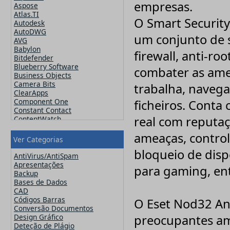
empresas.
Aspose
Atlas.TI
O Smart Securit
Autodesk
AutoDWG
um conjunto de s
AVG
Babylon
firewall, anti-ro
Bitdefender
Blueberry Software
combater as ame
Business Objects
Camera Bits
trabalha, navega 
ClearApps
Component One
ficheiros. Conta
Constant Contact
real com reputa
ContentWatch
Corel
ameaças, controlo
Crucial
Ver Categorias
CutePDF
bloqueio de disp
CuteSoft
AntiVirus/AntiSpam
CZ Solution
Apresentações
para gaming, ent
DameWare
Backup
Datawatch
Bases de Dados
Devart
CAD
DevExpress
Códigos Barras
O Eset Nod32 An
ElcomSoft
Conversão Documentos
ESET
Design Gráfico
preocupantes ame
Exclaimer
Deteção de Plágio