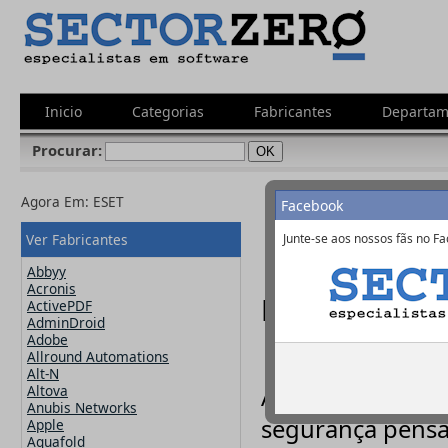
Inicio
Categorias
Fabricantes
Departam
Procurar:
Agora Em:
ESET
Facebook
Ver Fabricantes
Junte-se aos nossos fãs no Fa
Abbyy
Acronis
ESET -
http:/
ActivePDF
AdminDroid
Adobe
Allround Automations
Alt-N
Altova
A Eset é uma so
Anubis Networks
segurança pensad
Apple
Aquafold