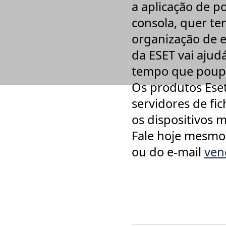
a aplicação de p
Teklynx
Telerik
consola, quer t
think-cell
Thomson Reuters
organização de e
TuneUp
Urkund - Deteção de Plágio
da ESET vai aju
Vandyke
WinRAR
tempo que poupa
Xilisoft
XlineSoft
Os produtos Ese
servidores de fic
os dispositivos 
Fale hoje mesmo
ou do e-mail
ven