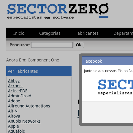
Inicio
Categorias
Fabricantes
Departam
Procurar:
Agora Em:
Component One
Facebook
Ver Fabricantes
Junte-se aos nossos fãs no Fa
Abbyy
Acronis
ActivePDF
AdminDroid
Component O
Adobe
Allround Automations
http://www
Alt-N
Altova
Anubis Networks
Apple
Aquafold