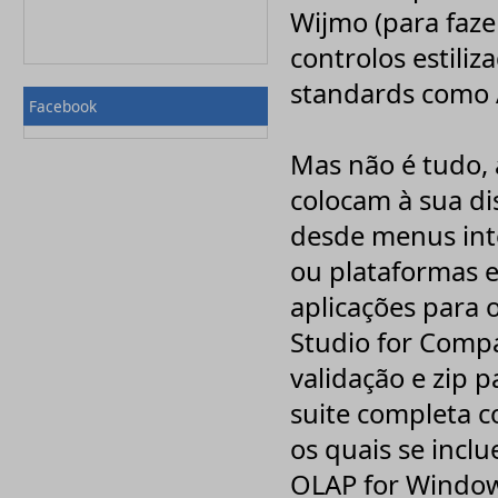
Wijmo (para faz
Nuance
onOne Software
controlos estiliz
OO-Software
Paessler
standards como 
Palisade
Facebook
PaperCut
PDFlib
Pinnacle
Mas não é tudo,
Pixologic, Inc
PostSharp
colocam à sua di
Priberam
Print Manager
desde menus inte
PROMODAG
Qbik
ou plataformas e
QSR
aplicações para 
RedHat
Rhinosoft
Studio for Compa
SigmaXL Inc
Solid Documents
validação e zip p
Sony
Sothink
suite completa c
Spectorsoft
Symantec
os quais se incl
Syncfusion
Systran
OLAP for Window
Techsmith