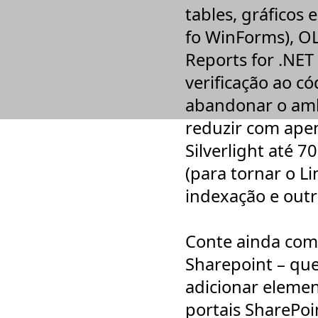
Teklynx
tables, gráficos e
Telerik
think-cell
fo WinForms), OLA
Thomson Reuters
TuneUp
Reports for .NET 
Urkund - Deteção de Plágio
verificação ao c
Vandyke
WinRAR
abandonar o ambi
Xilisoft
XlineSoft
reduzir com apen
Silverlight até 7
(para tornar o L
indexação e outr
Conte ainda com 
Sharepoint – qu
adicionar elemen
portais SharePoi