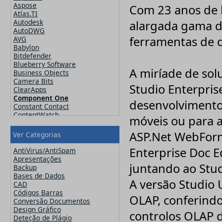
Aspose
Com 23 anos de 
Atlas.TI
Autodesk
alargada gama d
AutoDWG
ferramentas de 
AVG
Babylon
Bitdefender
Blueberry Software
A miríade de sol
Business Objects
Camera Bits
Studio Enterprise
ClearApps
Component One
desenvolvimento 
Constant Contact
ContentWatch
móveis ou para 
Corel
Crucial
ASP.Net WebForms
Ver Categorias
CutePDF
CuteSoft
Enterprise Doc E
AntiVirus/AntiSpam
CZ Solution
Apresentações
DameWare
juntando ao Stud
Backup
Datawatch
Bases de Dados
A versão Studio 
Devart
CAD
DevExpress
Códigos Barras
OLAP, conferindo
ElcomSoft
Conversão Documentos
ESET
Design Gráfico
controlos OLAP d
Exclaimer
Deteção de Plágio