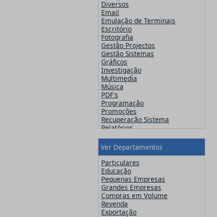
Famatech
Diversos
Faronics
Email
FinalWire
Emulação de Terminais
Flexera
Escritório
Flipping Book
Fotografia
GFI
Gestão Projectos
Globalscape
Gestão Sistemas
IDM Computer Solutions
Gráficos
Incomedia Software
Investigação
Infacta
Multimedia
Infragistics
Música
iSpring Solutions, Inc.
PDF's
Jam Software
Programação
JetBrains
Promoções
Kaspersky
Recuperação Sistema
Lansweeper
Relatórios
Lavasoft
Segurança
MainConcept
Sistemas Operativos
Ver Departamentos
Maxon
Utilitários
MAXQDA - Verbi
Video
Particulares
McAfee
Web Design
Educação
Microsoft
Pequenas Empresas
Navicat
Grandes Empresas
Nero
Compras em Volume
Netsarang
Revenda
Network Automation
Exportação
NitroPDF