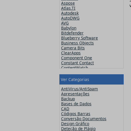
Aspose
Atlas.TI
Autodesk
AutoDWG
AVG
Babylon
Bitdefender
Blueberry Software
Business Objects
Camera Bits
ClearApps
Component One
Constant Contact
ContentWatch
Corel
Crucial
Ver Categorias
CutePDF
CuteSoft
AntiVirus/AntiSpam
CZ Solution
Apresentações
DameWare
Backup
Datawatch
Bases de Dados
Devart
CAD
DevExpress
Códigos Barras
ElcomSoft
Conversão Documentos
ESET
Design Gráfico
Exclaimer
Deteção de Plágio