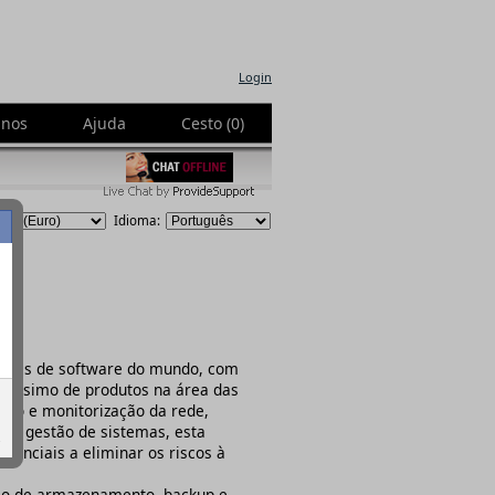
Login
-nos
Ajuda
Cesto (0)
Idioma:
esas de software do mundo, com
rtíssimo de produtos na área das
nto e monitorização da rede,
o e gestão de sistemas, esta
.
enciais a eliminar os riscos à
tão de armazenamento, backup e