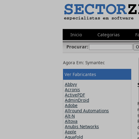
Inicio
Categorias
F
Procurar:
Agora Em:
Symantec
Ver Fabricantes
Abbyy
Acronis
ActivePDF
AdminDroid
Adobe
Allround Automations
Alt-N
Altova
Anubis Networks
Apple
Aquafold