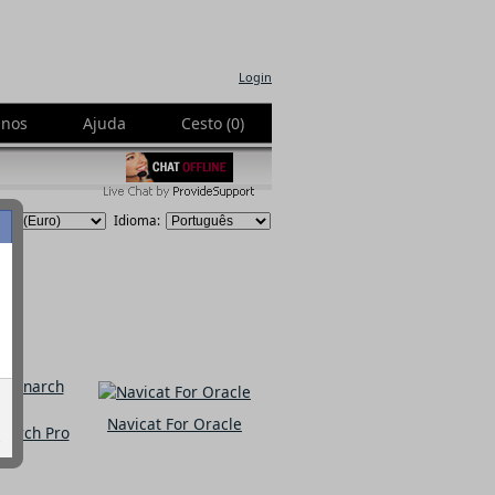
Login
-nos
Ajuda
Cesto (0)
Idioma:
Navicat For Oracle
narch Pro
.