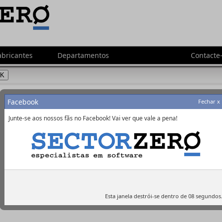
abricantes
Departamentos
Contacte
Moeda:
Facebook
Fechar x
Junte-se aos nossos fãs no Facebook! Vai ver que vale a pena!
Babylon Enterprise
Allround Automations
Datawatch Mo
Esta janela destrói-se dentro de
08
segundos
PL/SQL Developer 8