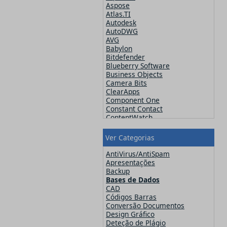
Aspose
Atlas.TI
Autodesk
AutoDWG
AVG
Babylon
Bitdefender
Blueberry Software
Business Objects
Camera Bits
ClearApps
Component One
Constant Contact
ContentWatch
Corel
Crucial
Ver Categorias
CutePDF
CuteSoft
AntiVirus/AntiSpam
CZ Solution
Apresentações
DameWare
Backup
Datawatch
Bases de Dados
Devart
CAD
DevExpress
Códigos Barras
ElcomSoft
Conversão Documentos
ESET
Design Gráfico
Exclaimer
Deteção de Plágio