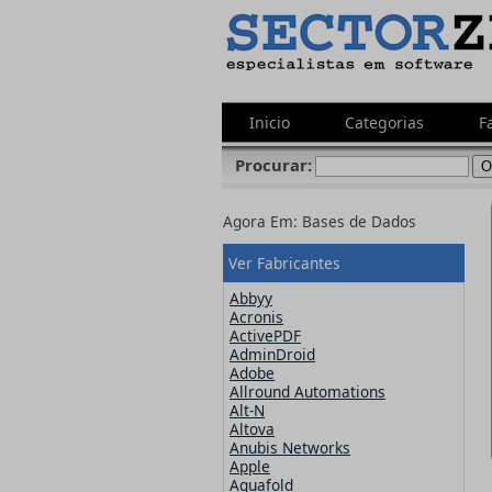
Inicio
Categorias
F
Procurar:
Agora Em:
Bases de Dados
Ver Fabricantes
Abbyy
Acronis
ActivePDF
AdminDroid
Adobe
Allround Automations
Alt-N
Altova
Anubis Networks
Apple
Aquafold