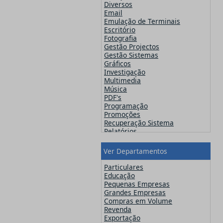
Famatech
Diversos
Faronics
Email
FinalWire
Emulação de Terminais
Flexera
Escritório
Flipping Book
Fotografia
GFI
Gestão Projectos
Globalscape
Gestão Sistemas
IDM Computer Solutions
Gráficos
Incomedia Software
Investigação
Infacta
Multimedia
Infragistics
Música
iSpring Solutions, Inc.
PDF's
Jam Software
Programação
JetBrains
Promoções
Kaspersky
Recuperação Sistema
Lansweeper
Relatórios
Lavasoft
Segurança
MainConcept
Sistemas Operativos
Ver Departamentos
Maxon
Utilitários
MAXQDA - Verbi
Video
Particulares
McAfee
Web Design
Educação
Microsoft
Pequenas Empresas
Navicat
Grandes Empresas
Nero
Compras em Volume
Netsarang
Revenda
Network Automation
Exportação
NitroPDF