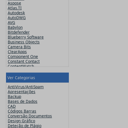
Aspose
Atlas.TI
Autodesk
AutoDWG
AVG
Babylon
Bitdefender
Blueberry Software
Business Objects
Camera Bits
ClearApps
Component One
Constant Contact
ContentWatch
Corel
Crucial
Ver Categorias
CutePDF
CuteSoft
AntiVirus/AntiSpam
CZ Solution
Apresentações
DameWare
Backup
Datawatch
Bases de Dados
Devart
CAD
DevExpress
Códigos Barras
ElcomSoft
Conversão Documentos
ESET
Design Gráfico
Exclaimer
Deteção de Plágio