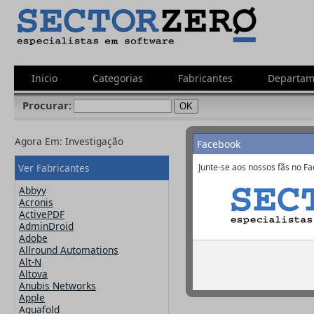
Inicio
Categorias
Fabricantes
Departam
Procurar:
Agora Em:
Investigação
Facebook
Ver Fabricantes
Junte-se aos nossos fãs no Fa
Abbyy
Acronis
ActivePDF
AdminDroid
Adobe
Allround Automations
Alt-N
Altova
Thomson Reuters
Anubis Networks
EndNote
Apple
Aquafold