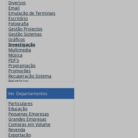
Famatech
Diversos
Faronics
Email
FinalWire
Emulação de Terminais
Flexera
Escritório
Flipping Book
Fotografia
GFI
Gestão Projectos
Globalscape
Gestão Sistemas
IDM Computer Solutions
Gráficos
Incomedia Software
Investigação
Infacta
Multimedia
Infragistics
Música
iSpring Solutions, Inc.
PDF's
Jam Software
Programação
JetBrains
Promoções
Kaspersky
Recuperação Sistema
Lansweeper
Relatórios
Lavasoft
Segurança
MainConcept
Sistemas Operativos
Ver Departamentos
Maxon
Utilitários
MAXQDA - Verbi
Video
Particulares
McAfee
Web Design
Educação
Microsoft
Pequenas Empresas
Navicat
Grandes Empresas
Nero
Compras em Volume
Netsarang
Revenda
Network Automation
Exportação
NitroPDF