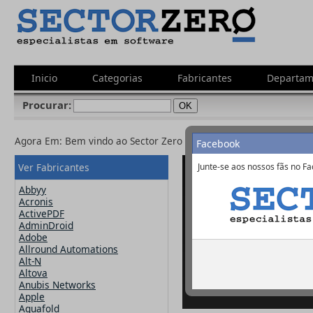
Inicio
Categorias
Fabricantes
Departam
Procurar:
Agora Em: Bem vindo ao Sector Zero
Facebook
Ver Fabricantes
Junte-se aos nossos fãs no Fa
Abbyy
Acronis
ActivePDF
AdminDroid
Adobe
Allround Automations
Alt-N
Altova
Anubis Networks
Apple
Aquafold