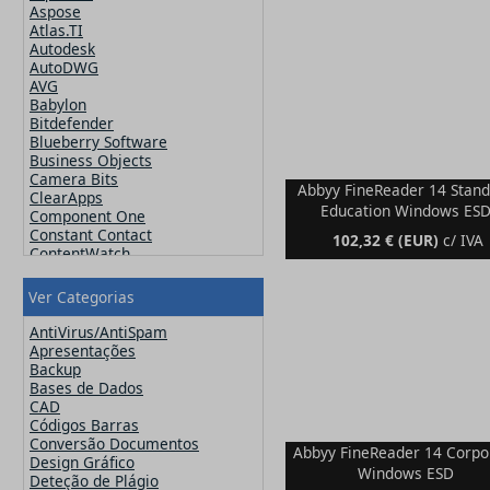
Aspose
Atlas.TI
Autodesk
AutoDWG
AVG
Babylon
Bitdefender
Blueberry Software
Business Objects
Camera Bits
Abbyy FineReader 14 Stan
ClearApps
Education Windows ES
Component One
Constant Contact
102,32 € (EUR)
c/ IVA
ContentWatch
Corel
Crucial
Ver Categorias
CutePDF
CuteSoft
AntiVirus/AntiSpam
CZ Solution
Apresentações
DameWare
Tem uma série de documen
Backup
Datawatch
impressos arquivados que 
Bases de Dados
Devart
CAD
converter para o formato di
DevExpress
Códigos Barras
sem ter de os reescrever n
ElcomSoft
Conversão Documentos
computador? O FineReader 
Abbyy FineReader 14 Corpo
ESET
Design Gráfico
tecnologia de reconhecime
Windows ESD
Exclaimer
Deteção de Plágio
óptico de caracteres para f